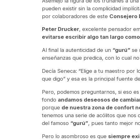
Asemejo la figura de los trúhanes a un
pueden existir sin la complicidad implí
por colaboradores de este
Consejero
Peter Drucker
, excelente pensador emp
evitarse escribir algo tan largo como
Al final la autenticidad de un
“gurú”
se 
enseñanzas que predica, con lo cual no
Decía Seneca: “Elige a tu maestro por l
que digo” y esa es la principal fuente d
Pero, podemos preguntarnos, si eso es
fondo
andamos deseosos de cambiar
porque
de nuestra zona de confort n
tenemos una serie de acólitos que nos 
del famoso
“gurú”
, pues tanto mejor 
Pero lo asombroso es que
siempre exis