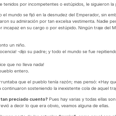
e tenidos por incompetentes o estúpidos, le siguieron la
do el mundo se fijó en la desnudez del Emperador, sin em
maron su admiración por tan excelsa vestimenta. Nadie pe
or incapaz en su cargo o por estúpido. Ningún traje del 
onto un niño.
nocencia! -dijo su padre; y todo el mundo se fue repitiend
dice que no lleva nada!
l pueblo entero.
rruntaba que el pueblo tenía razón; mas pensó: «Hay que 
 continuaron sosteniendo la inexistente cola de aquel traj
tan preciado cuento?
Pues hay varias y todas ellas son
evió a decir lo que era obvio, veamos alguna de ellas.