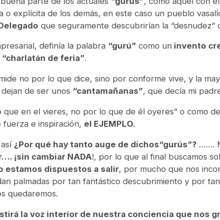
a buena parte de los actuales
“gurús”
, como aquel con el 
cita o explícita de los demás, en este caso un pueblo vas
 Delegado
que seguramente descubrirían la “desnudez” d
resarial, definía la palabra
“gurú”
como un
invento cre
 “charlatán de feria”
.
mide no por lo que dice, sino por conforme vive, y la may
 dejan de ser unos
“cantamañanas”
, que decía mi padr
o que en el vieres, no por lo que de él oyeres” o como de
e fuerza e inspiración,
el EJEMPLO
.
 así
¿Por qué hay tanto auge de dichos
“gurús”
?
……. M
…. ¡sin cambiar NADA
!, por lo que al final buscamos 
o estamos dispuestos a salir
, por mucho que nos incom
dan palmadas por tan fantástico descubrimiento y por ta
nos quedaremos.
tirá la voz interior de nuestra conciencia que nos gri