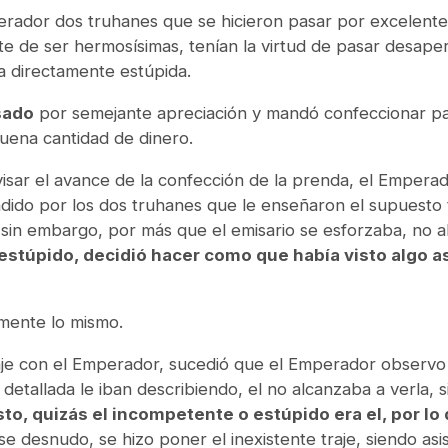
perador dos truhanes que se hicieron pasar por excelent
te de ser hermosísimas, tenían la virtud de pasar desape
a directamente estúpida.
sado
por semejante apreciación y mandó confeccionar pa
buena cantidad de dinero.
visar el avance de la confección de la prenda, el Empera
ndido por los dos truhanes que le enseñaron el supuesto 
 sin embargo, por más que el emisario se esforzaba, no 
estúpido, decidió hacer como que había visto algo 
amente lo mismo.
traje con el Emperador, sucedió que el Emperador obser
 detallada le iban describiendo, el no alcanzaba a verla
to, quizás el incompetente o estúpido era el, por lo
 desnudo, se hizo poner el inexistente traje, siendo asi