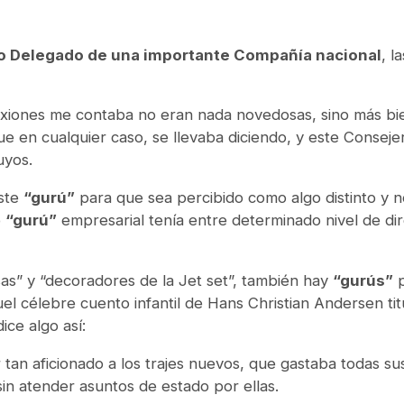
 Delegado de una importante Compañía nacional
, l
exiones me contaba no eran nada novedosas, sino más bi
 en cualquier caso, se llevaba diciendo, y este Consej
uyos.
este
“gurú”
para que sea percibido como algo distinto y
o
“gurú”
empresarial tenía entre determinado nivel de di
as” y “decoradores de la Jet set”, también hay
“gurús”
p
 célebre cuento infantil de Hans Christian Andersen tit
ce algo así:
n aficionado a los trajes nuevos, que gastaba todas sus
sin atender asuntos de estado por ellas.