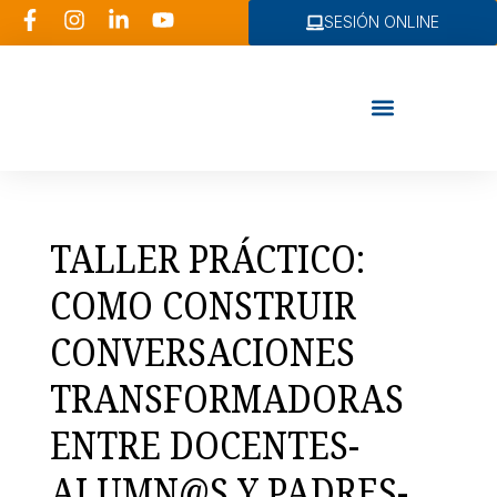
SESIÓN ONLINE
Consultoría RRHH
TALLER PRÁCTICO:
COMO CONSTRUIR
CONVERSACIONES
TRANSFORMADORAS
ENTRE DOCENTES-
ALUMN@S Y PADRES-