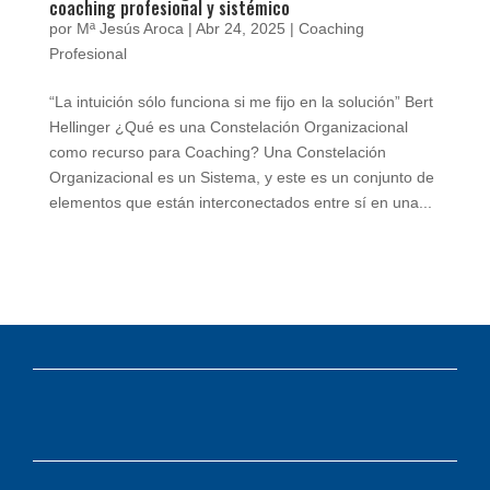
coaching profesional y sistémico
por
Mª Jesús Aroca
|
Abr 24, 2025
|
Coaching
Profesional
“La intuición sólo funciona si me fijo en la solución” Bert
Hellinger ¿Qué es una Constelación Organizacional
como recurso para Coaching? Una Constelación
Organizacional es un Sistema, y este es un conjunto de
elementos que están interconectados entre sí en una...