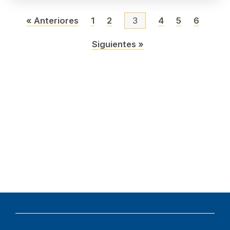
« Anteriores
1
2
3
4
5
6
Siguientes »
Para resolver un problema, has de comprenderlo; y para
comprenderlo, has de amarlo.
JIDDU KRISHNAMURTI